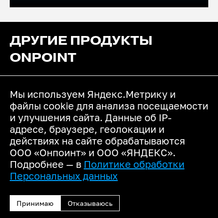
ДРУГИЕ ПРОДУКТЫ
ONPOINT
ONCALL MA
Мы используем Яндекс.Метрику и
файлы cookie для анализа посещаемости
Платформа организации омниканальных
и улучшения сайта. Данные об IP-
коммуникаций
адресе, браузере, геолокации и
действиях на сайте обрабатываются
MEDPOINT
ООО «Онпоинт» и ООО «ЯНДЕКС».
Подробнее — в
Политике обработки
Образовательная площадка для врачей с
возможностью получать баллы НМО и актуальным
Персональных данных
контентом от ведущих лидеров мнений
Принимаю
Отказываюсь