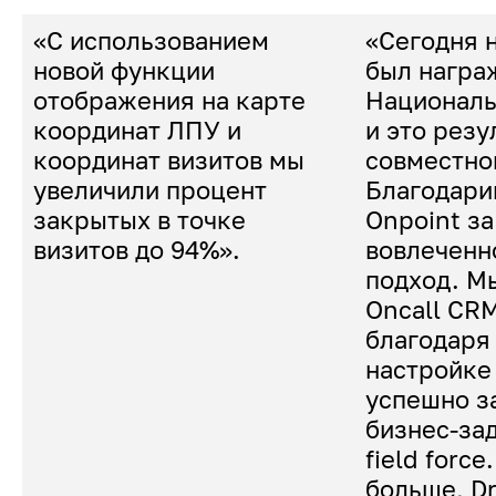
«С использованием
«Сегодня 
новой функции
был награ
отображения на карте
Националь
координат ЛПУ и
и это резу
координат визитов мы
совместно
увеличили процент
Благодари
закрытых в точке
Onpoint за
визитов до 94%».
вовлеченн
подход. М
Oncall CRM
благодаря
настройке
успешно з
бизнес-зад
field forc
больше, D