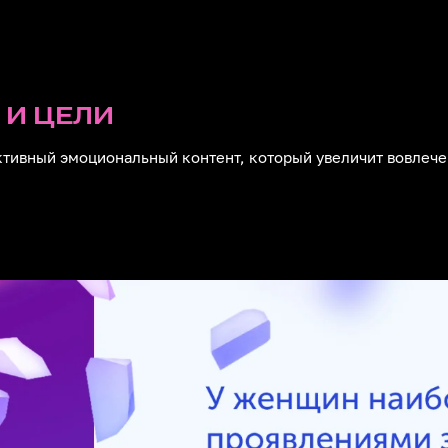
 Медицинский Контент
й контент, легко адаптируемый для всех
одвижения
ction
 И ЦЕЛИ
-анимация и креативные видеоформаты для
х проектов и внутренних коммуникаций
ктивный эмоциональный контент, который увеличит вовлече