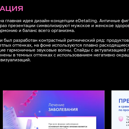
ЗАЦИЯ
на главная идея дизайн-концепции eDetailing. Античные фи
раз презентации символизируют мужское и женское здоров
армонию и баланс всего организма.
и был разработан контрастный ритмический ряд: продукто
етлых оттенках, на фоне используются плавно расходящиес
е гармоничные звуковые волны. Слайды с актуализацией 
лнены в темных оттенках с использованием негативно окра
визуализаций.