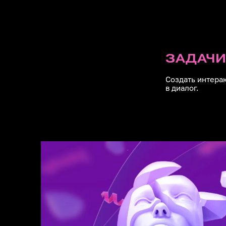
Модульный
Медицински
каналов пр
Video Produ
ЗАДАЧИ
Съемка, 3D
медицински
Создать интера
в диалог.