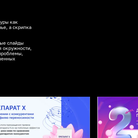
гуры как
ье, а скрипка
вые слайды
я окружности,
проблемы,
шенных